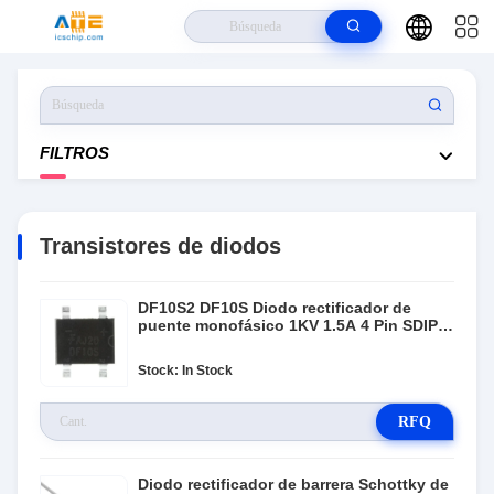
Hogar
>
Productos
>
Transistores De Diodos
FILTROS
Transistores de diodos
DF10S2 DF10S Diodo rectificador de
puente monofásico 1KV 1.5A 4 Pin SDIP
SMD
Stock: In Stock
RFQ
Diodo rectificador de barrera Schottky de