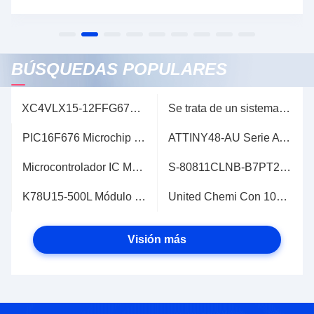
BÚSQUEDAS POPULARES
XC4VLX15-12FFG676C XILINX Virtex 4 FPGA CI XC4VLX15-12FFG676I
Se trata de un sistema de control de las emisiones de gases de efecto invernadero.
PIC16F676 Microchip Serie PIC16F6 Microcontroladores IC 8bit PIC16F630 CMOS MCU Circuitos integrados PIC16F676-I/SL
ATTINY48-AU Serie ATMEL AVR Microcontrolador IC 8 bits 12MHz 4KB (2K x 16) FLASH 32-TQFP (7x7)
Microcontrolador IC MSP430F6736AIPZR de Texas Instruments MSP430 de 16 bits
S-80811CLNB-B7PT2U 1 canal SC82AB Supervisor de voltaje IC Alta precisión
K78U15-500L Módulo IC de alimentación K78U Mornsun DC DC Convertidor Pin recto
United Chemi Con 100uF 50V Capacitor SMD Capacitores electrónicos
Visión más