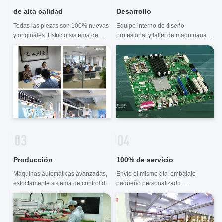
de alta calidad
Desarrollo
Todas las piezas son 100% nuevas
Equipo interno de diseño
y originales. Estricto sistema de
profesional y taller de maquinaria
control de calidad y laboratorio de
avanzada. Podemos cooperar para
pruebas profesional.
desarrollar los productos que
necesita.
Producción
100% de servicio
Máquinas automáticas avanzadas,
Envío el mismo día, embalaje
estrictamente sistema de control del
pequeño personalizado.
proceso. Podemos fabricar todos
Componentes y PCBA en servicio
los terminales eléctricos más allá de
de parada
su demanda.