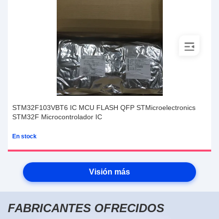
STM32F103VBT6 IC MCU FLASH QFP STMicroelectronics
M
STM32F Microcontrolador IC
En stock
E
Visión más
FABRICANTES OFRECIDOS