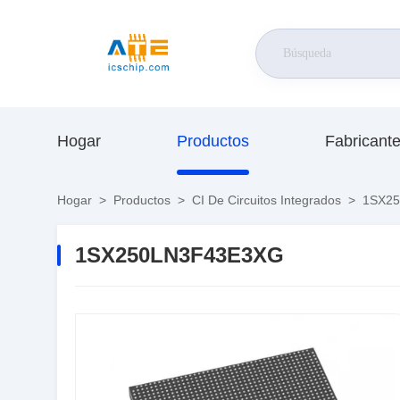
Hogar
Productos
Fabricant
Hogar
>
Productos
>
CI De Circuitos Integrados
>
1SX25
1SX250LN3F43E3XG