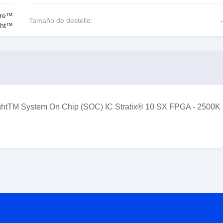
ore™
Tamaño de destello:
-
ght™
TM System On Chip (SOC) IC Stratix® 10 SX FPGA - 2500K