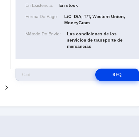
En Existencia:
En stock
Forma De Pago:
L/C, D/A, T/T, Western Union,
MoneyGram
Método De Envío:
Las condiciones de los
servicios de transporte de
mercancías
RFQ