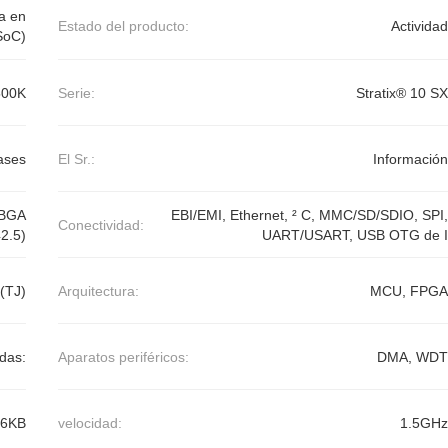
ma en
Estado del producto:
Actividad
SoC)
500K
Serie:
Stratix® 10 SX
ases
El Sr.:
Información
FBGA
EBI/EMI, Ethernet, ² C, MMC/SD/SDIO, SPI,
Conectividad:
2.5)
UART/USART, USB OTG de I
(TJ)
Arquitectura:
MCU, FPGA
idas:
Aparatos periféricos:
DMA, WDT
56KB
velocidad:
1.5GHz