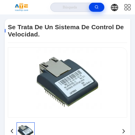
Hogar
>
Productos
>
CI De Circuitos Integrados
>
Se Trata De Un
Sistema De Control De Velocidad.
Se Trata De Un Sistema De Control De
Velocidad.