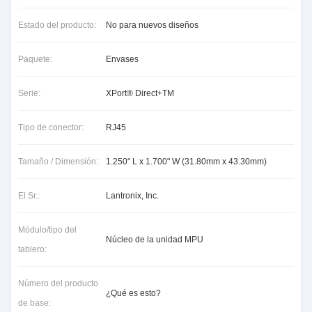
Estado del producto:
No para nuevos diseños
Paquete:
Envases
Serie:
XPort® Direct+TM
Tipo de conector:
RJ45
Tamaño / Dimensión:
1.250" L x 1.700" W (31.80mm x 43.30mm)
El Sr.:
Lantronix, Inc.
Módulo/tipo del
Núcleo de la unidad MPU
tablero:
Número del producto
¿Qué es esto?
de base: