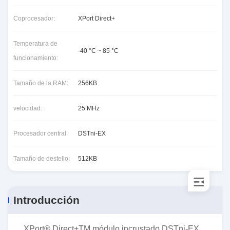
Coprocesador:
XPort Direct+
Temperatura de
-40 °C ~ 85 °C
funcionamiento:
Tamaño de la RAM:
256KB
velocidad:
25 MHz
Procesador central:
DSTni-EX
Tamaño de destello:
512KB
Introducción
XPort® Direct+TM módulo incrustado DSTni-EX